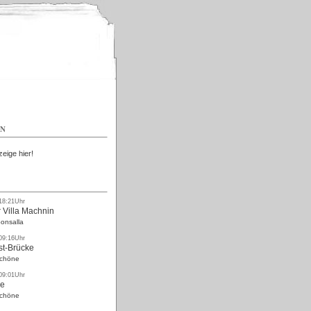
Kostenlos
EN
zeige hier!
 18:21Uhr
 Villa Machnin
onsalla
 09:16Uhr
st-Brücke
Schöne
 09:01Uhr
ke
Schöne