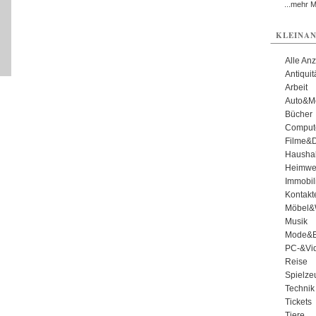
...mehr 
KLEINAN
Alle An
Antiqui
Arbeit
Auto&Mo
Bücher
Comput
Filme&
Haushal
Heimwe
Immobil
Kontakt
Möbel&
Musik
Mode&B
PC-&Vid
Reise
Spielze
Technik
Tickets
Tiere