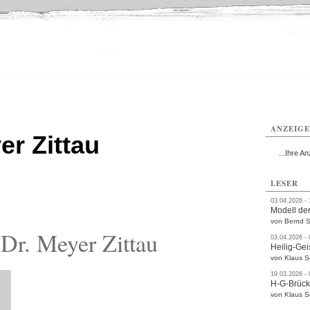
ttau
Zittau
Zittau
Gesundheit
Zittau
Zittau
Sport
Zittau
rvice
Verkehr
Kultur
Termine
ANZEIG
er Zittau
...Ihre An
LESER
03.04.2026 -
Modell der
von Bernd S
Dr. Meyer Zittau
03.04.2026 -
Heilig-Gei
von Klaus 
19.03.2026 -
H-G-Brüc
von Klaus 