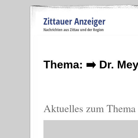
Zittauer Anzeiger
Navigation
Nachrichten aus Zittau und der Region
Menüpunkte
Zittau
Startseite
Zittau
Zittau
Gesellschaft
Zittau
Wirtschaft
Zi
Politik
Se
Thema: ➡️ Dr. Mey
Aktuelles zum Thema 