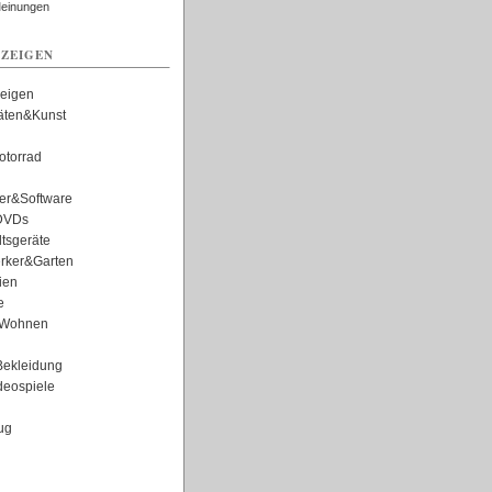
Meinungen
ZEIGEN
zeigen
täten&Kunst
torrad
er&Software
DVDs
tsgeräte
rker&Garten
ien
e
Wohnen
ekleidung
eospiele
ug