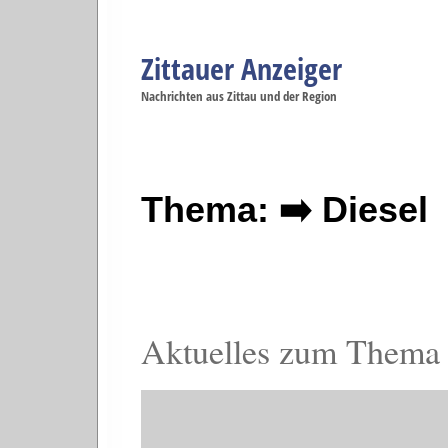
Zittauer Anzeiger
Navigation
Nachrichten aus Zittau und der Region
Menüpunkte
Zittau
Startseite
Zittau
Zittau
Gesellschaft
Zittau
Wirtschaft
Zi
Politik
Se
Thema: ➡️ Diesel
Aktuelles zum Thema 