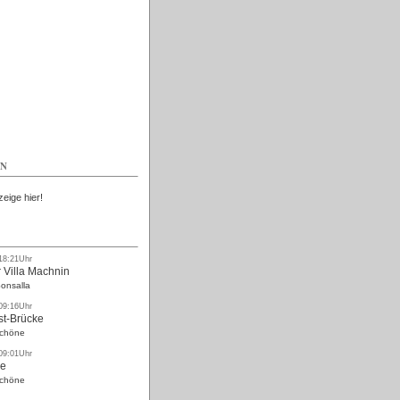
Kostenlos
EN
zeige hier!
 18:21Uhr
 Villa Machnin
onsalla
 09:16Uhr
st-Brücke
Schöne
 09:01Uhr
ke
Schöne