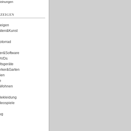
Meinungen
ZEIGEN
zeigen
täten&Kunst
torrad
er&Software
DVDs
tsgeräte
rker&Garten
ien
e
Wohnen
ekleidung
eospiele
ug