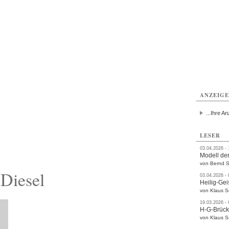
ttau
Zittau
Zittau
Gesundheit
Zittau
Zittau
Sport
Zittau
rvice
Verkehr
Kultur
Termine
ANZEIG
...Ihre An
LESER
03.04.2026 -
Modell der
von Bernd S
Diesel
03.04.2026 -
Heilig-Gei
von Klaus 
19.03.2026 -
H-G-Brüc
von Klaus 