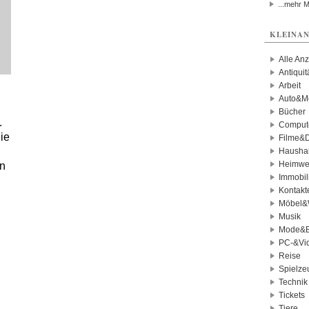
...mehr 
KLEINAN
Alle An
Antiqui
Arbeit
Auto&Mo
Bücher
.
Comput
ie
Filme&
e
Haushal
Heimwe
in
Immobil
Kontakt
Möbel&
Musik
Mode&B
PC-&Vid
Reise
Spielze
Technik
Tickets
Tiere