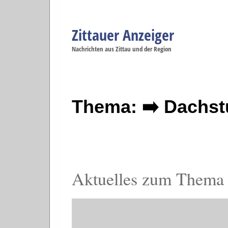
Zittauer Anzeiger
Navigation
Nachrichten aus Zittau und der Region
Menüpunkte
Zittau
Startseite
Zittau
Zittau
Gesellschaft
Zittau
Wirtschaft
Zi
Politik
Se
Thema: ➡️ Dachst
Aktuelles zum Thema 