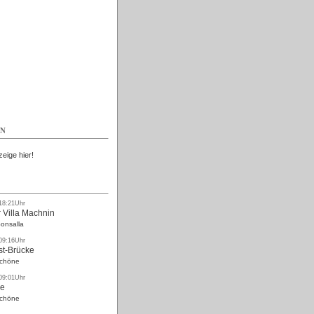
Kostenlos
EN
zeige hier!
 18:21Uhr
 Villa Machnin
onsalla
 09:16Uhr
st-Brücke
Schöne
 09:01Uhr
ke
Schöne