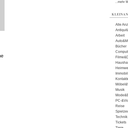
...mehr 
KLEINAN
Alle An
Antiqui
Arbeit
Auto&Mo
Bücher
Comput
he
Filme&
Haushal
Heimwe
Immobil
Kontakt
Möbel&
Musik
Mode&B
PC-&Vid
Reise
Spielze
Technik
Tickets
Tiere