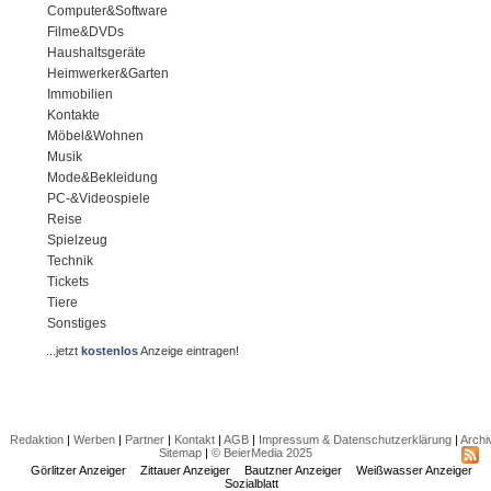
Computer&Software
Filme&DVDs
Haushaltsgeräte
Heimwerker&Garten
Immobilien
Kontakte
Möbel&Wohnen
Musik
Mode&Bekleidung
PC-&Videospiele
Reise
Spielzeug
Technik
Tickets
Tiere
Sonstiges
...jetzt
kostenlos
Anzeige eintragen!
Redaktion
|
Werben
|
Partner
|
Kontakt
|
AGB
|
Impressum & Datenschutzerklärung
|
Archi
Sitemap
|
© BeierMedia 2025
Görlitzer Anzeiger
Zittauer Anzeiger
Bautzner Anzeiger
Weißwasser Anzeiger
Sozialblatt