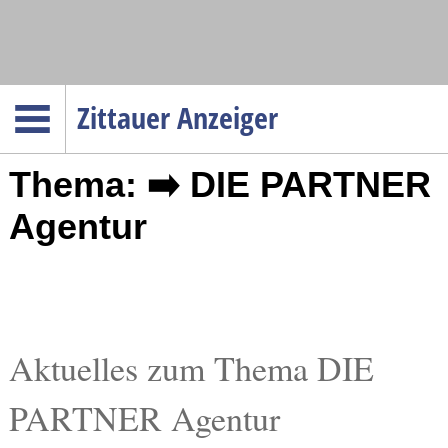
Navigation
Zittauer Anzeiger
Startseite
Thema: ➡️ DIE PARTNER
Menüpunkte
Politik
Agentur
Gesellschaft
Wirtschaft
Service
Verkehr
Aktuelles zum Thema DIE
Gesundheit
PARTNER Agentur
Kultur
Sport