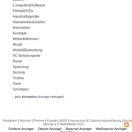
Computer&Software
Filme&DVDs
Haushaltsgeräte
Heimwerker&Garten
Immobilien
Kontakte
Möbel&Wohnen
Musik
Mode&Bekleidung
PC-&Videospiele
Reise
Spielzeug
Technik
Tickets
Tiere
Sonstiges
...jetzt
kostenlos
Anzeige eintragen!
Redaktion
|
Werben
|
Partner
|
Kontakt
|
AGB
|
Impressum & Datenschutzerklärung
|
Archi
Sitemap
|
© BeierMedia 2025
Görlitzer Anzeiger
Zittauer Anzeiger
Bautzner Anzeiger
Weißwasser Anzeiger