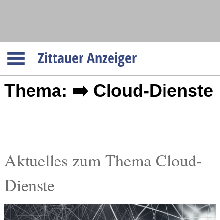
Navigation
Zittauer Anzeiger
Startseite
Thema: ➡️ Cloud-Dienste
Menüpunkte
Politik
Gesellschaft
Wirtschaft
Service
Aktuelles zum Thema Cloud-
Verkehr
Dienste
Gesundheit
Kultur
Sport