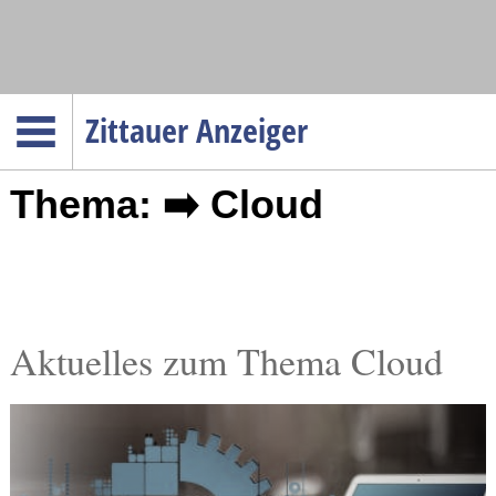
Navigation
Zittauer Anzeiger
Startseite
Thema: ➡️ Cloud
Menüpunkte
Politik
Gesellschaft
Wirtschaft
Service
Aktuelles zum Thema Cloud
Verkehr
Gesundheit
Kultur
Sport