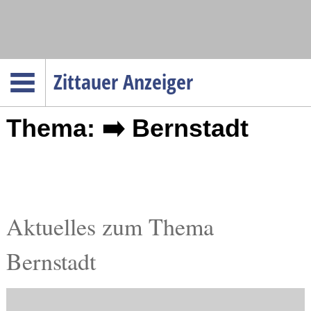
Navigation
Zittauer Anzeiger
Startseite
Thema: ➡️ Bernstadt
Menüpunkte
Politik
Gesellschaft
Wirtschaft
Service
Aktuelles zum Thema
Verkehr
Bernstadt
Gesundheit
Kultur
Sport