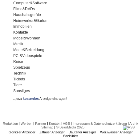
Computer&Software
Filme&DVDs
Haushaltsgeräte
Heimwerker&Garten
Immobilien
Kontakte
Möbel&Wohnen
Musik
Mode&Bekleidung
PC-&Videospiele
Reise
Spielzeug
Technik
Tickets
Tiere
Sonstiges
...jetzt
kostenlos
Anzeige eintragen!
Redaktion
|
Werben
|
Partner
|
Kontakt
|
AGB
|
Impressum & Datenschutzerklärung
|
Archi
Sitemap
|
© BeierMedia 2025
Görlitzer Anzeiger
Zittauer Anzeiger
Bautzner Anzeiger
Weißwasser Anzeiger
Sozialblatt