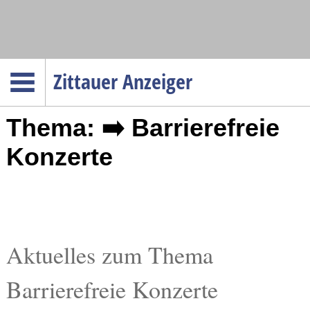
Navigation
Zittauer Anzeiger
Startseite
Thema: ➡️ Barrierefreie
Menüpunkte
Politik
Konzerte
Gesellschaft
Wirtschaft
Service
Verkehr
Aktuelles zum Thema
Gesundheit
Barrierefreie Konzerte
Kultur
Sport