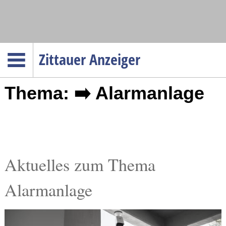
Navigation
Zittauer Anzeiger
Startseite
Thema: ➡️ Alarmanlage
Menüpunkte
Politik
Gesellschaft
Wirtschaft
Service
Aktuelles zum Thema
Verkehr
Alarmanlage
Gesundheit
Kultur
Sport