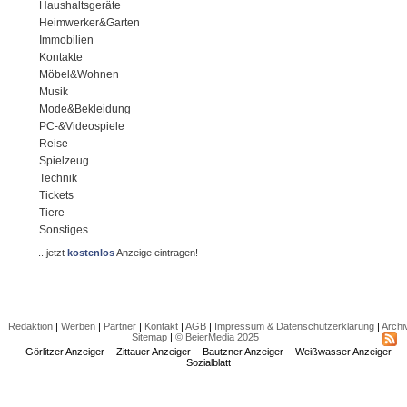
Haushaltsgeräte
Heimwerker&Garten
Immobilien
Kontakte
Möbel&Wohnen
Musik
Mode&Bekleidung
PC-&Videospiele
Reise
Spielzeug
Technik
Tickets
Tiere
Sonstiges
...jetzt
kostenlos
Anzeige eintragen!
Redaktion
|
Werben
|
Partner
|
Kontakt
|
AGB
|
Impressum & Datenschutzerklärung
|
Archi
Sitemap
|
© BeierMedia 2025
Görlitzer Anzeiger
Zittauer Anzeiger
Bautzner Anzeiger
Weißwasser Anzeiger
Sozialblatt