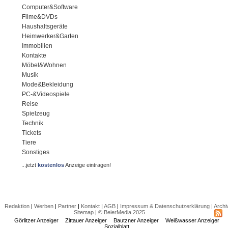
Computer&Software
Filme&DVDs
Haushaltsgeräte
Heimwerker&Garten
Immobilien
Kontakte
Möbel&Wohnen
Musik
Mode&Bekleidung
PC-&Videospiele
Reise
Spielzeug
Technik
Tickets
Tiere
Sonstiges
...jetzt
kostenlos
Anzeige eintragen!
Redaktion
|
Werben
|
Partner
|
Kontakt
|
AGB
|
Impressum & Datenschutzerklärung
|
Archi
Sitemap
|
© BeierMedia 2025
Görlitzer Anzeiger
Zittauer Anzeiger
Bautzner Anzeiger
Weißwasser Anzeiger
Sozialblatt