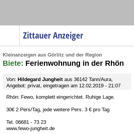
Navigation
Zittauer Anzeiger
Startseite
Kleinanzeigen aus Görlitz und der Region
Menüpunkte
Biete:
Politik
Ferienwohnung in der Rhön
Gesellschaft
Von:
Hildegard Jungheit
aus 36142 Tann/Aura,
Wirtschaft
Angebot: privat, eingetragen am 12.02.2019 - 21:07
Service
Rhön: Fewo, komplett eingerichtet. Ruhige Lage.
Verkehr
30€ 2 Pers/Tag, jede weitere Pers. 3 € pro Tag
Gesundheit
Tel. 06681 - 73 23
Kultur
www.fewo-jungheit.de
Sport