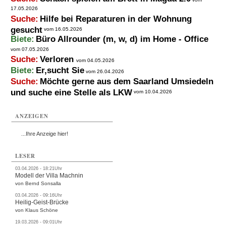
17.05.2026
Suche:
Hilfe bei Reparaturen in der Wohnung
gesucht
vom 16.05.2026
Biete:
Büro Allrounder (m, w, d) im Home - Office
vom 07.05.2026
Suche:
Verloren
vom 04.05.2026
Biete:
Er,sucht Sie
vom 26.04.2026
Suche:
Möchte gerne aus dem Saarland Umsiedeln
und suche eine Stelle als LKW
vom 10.04.2026
ANZEIGEN
...Ihre Anzeige hier!
LESER
03.04.2026 - 18:21Uhr
Modell der Villa Machnin
von Bernd Sonsalla
03.04.2026 - 09:16Uhr
Heilig-Geist-Brücke
von Klaus Schöne
19.03.2026 - 09:01Uhr