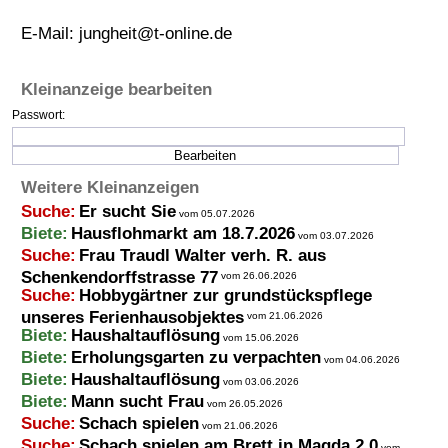
Termine
E-Mail:
jungheit@t-online.de
Kostenlos
Kleinanzeige bearbeiten
Passwort:
Weitere Kleinanzeigen
Suche:
Er sucht Sie
vom 05.07.2026
Biete:
Hausflohmarkt am 18.7.2026
vom 03.07.2026
Suche:
Frau Traudl Walter verh. R. aus
Schenkendorffstrasse 77
vom 26.06.2026
Suche:
Hobbygärtner zur grundstückspflege
unseres Ferienhausobjektes
vom 21.06.2026
Biete:
Haushaltauflösung
vom 15.06.2026
Biete:
Erholungsgarten zu verpachten
vom 04.06.2026
Biete:
Haushaltauflösung
vom 03.06.2026
Biete:
Mann sucht Frau
vom 26.05.2026
Suche:
Schach spielen
vom 21.06.2026
Suche:
Schach spielen am Brett in Magda 2.0
vom