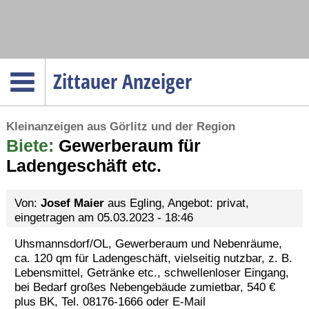
Navigation
Zittauer Anzeiger
Startseite
Kleinanzeigen aus Görlitz und der Region
Menüpunkte
Biete:
Politik
Gewerberaum für
Ladengeschäft etc.
Gesellschaft
Wirtschaft
Von:
Josef Maier
aus Egling, Angebot: privat,
Service
eingetragen am 05.03.2023 - 18:46
Verkehr
Uhsmannsdorf/OL, Gewerberaum und Nebenräume,
ca. 120 qm für Ladengeschäft, vielseitig nutzbar, z. B.
Gesundheit
Lebensmittel, Getränke etc., schwellenloser Eingang,
Kultur
bei Bedarf großes Nebengebäude zumietbar, 540 €
plus BK, Tel. 08176-1666 oder E-Mail
Sport