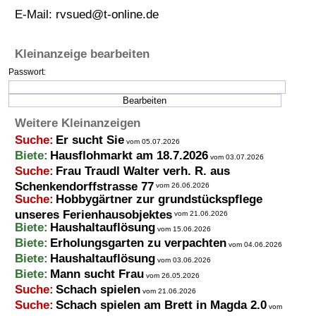
E-Mail:
rvsued@t-online.de
Termine
Kostenlos
Kleinanzeige bearbeiten
Passwort:
Weitere Kleinanzeigen
Suche:
Er sucht Sie
vom 05.07.2026
Biete:
Hausflohmarkt am 18.7.2026
vom 03.07.2026
Suche:
Frau Traudl Walter verh. R. aus
Schenkendorffstrasse 77
vom 26.06.2026
Suche:
Hobbygärtner zur grundstückspflege
unseres Ferienhausobjektes
vom 21.06.2026
Biete:
Haushaltauflösung
vom 15.06.2026
Biete:
Erholungsgarten zu verpachten
vom 04.06.2026
Biete:
Haushaltauflösung
vom 03.06.2026
Biete:
Mann sucht Frau
vom 26.05.2026
Suche:
Schach spielen
vom 21.06.2026
Suche:
Schach spielen am Brett in Magda 2.0
vom