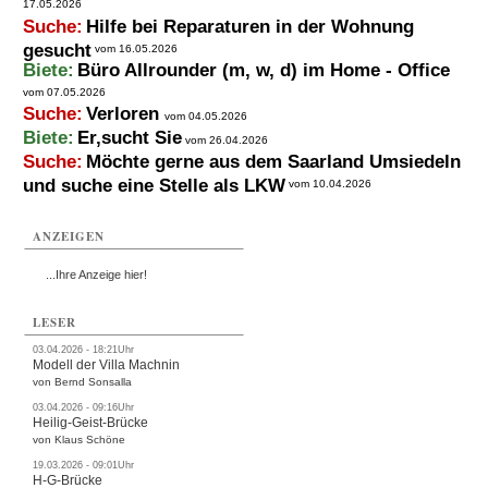
17.05.2026
Suche:
Hilfe bei Reparaturen in der Wohnung
gesucht
vom 16.05.2026
Biete:
Büro Allrounder (m, w, d) im Home - Office
vom 07.05.2026
Suche:
Verloren
vom 04.05.2026
Biete:
Er,sucht Sie
vom 26.04.2026
Suche:
Möchte gerne aus dem Saarland Umsiedeln
und suche eine Stelle als LKW
vom 10.04.2026
ANZEIGEN
...Ihre Anzeige hier!
LESER
03.04.2026 - 18:21Uhr
Modell der Villa Machnin
von Bernd Sonsalla
03.04.2026 - 09:16Uhr
Heilig-Geist-Brücke
von Klaus Schöne
19.03.2026 - 09:01Uhr
H-G-Brücke