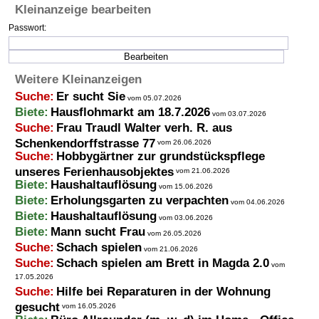
Kleinanzeige bearbeiten
Termine
Passwort:
Kostenlos
Weitere Kleinanzeigen
Suche:
Er sucht Sie
vom 05.07.2026
Biete:
Hausflohmarkt am 18.7.2026
vom 03.07.2026
Suche:
Frau Traudl Walter verh. R. aus
Schenkendorffstrasse 77
vom 26.06.2026
Suche:
Hobbygärtner zur grundstückspflege
unseres Ferienhausobjektes
vom 21.06.2026
Biete:
Haushaltauflösung
vom 15.06.2026
Biete:
Erholungsgarten zu verpachten
vom 04.06.2026
Biete:
Haushaltauflösung
vom 03.06.2026
Biete:
Mann sucht Frau
vom 26.05.2026
Suche:
Schach spielen
vom 21.06.2026
Suche:
Schach spielen am Brett in Magda 2.0
vom
17.05.2026
Suche:
Hilfe bei Reparaturen in der Wohnung
gesucht
vom 16.05.2026