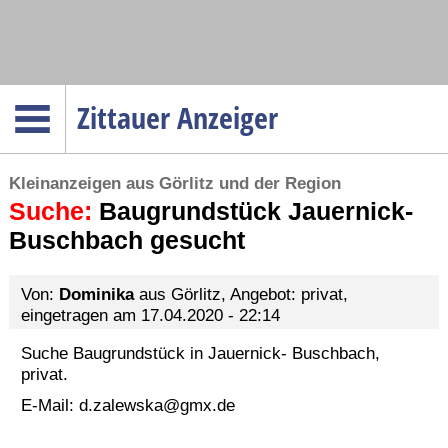
Navigation
Zittauer Anzeiger
Startseite
Kleinanzeigen aus Görlitz und der Region
Menüpunkte
Suche:
Politik
Baugrundstück Jauernick-
Buschbach gesucht
Gesellschaft
Wirtschaft
Von:
Dominika
aus Görlitz, Angebot: privat,
Service
eingetragen am 17.04.2020 - 22:14
Verkehr
Suche Baugrundstück in Jauernick- Buschbach,
privat.
Gesundheit
E-Mail:
d.zalewska@gmx.de
Kultur
Sport