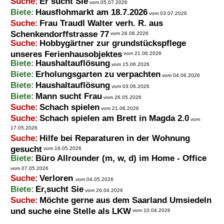
Suche:
Er sucht Sie
vom 05.07.2026
Biete:
Hausflohmarkt am 18.7.2026
vom 03.07.2026
Suche:
Frau Traudl Walter verh. R. aus
Schenkendorffstrasse 77
vom 26.06.2026
Suche:
Hobbygärtner zur grundstückspflege
unseres Ferienhausobjektes
vom 21.06.2026
Biete:
Haushaltauflösung
vom 15.06.2026
Biete:
Erholungsgarten zu verpachten
vom 04.06.2026
Biete:
Haushaltauflösung
vom 03.06.2026
Biete:
Mann sucht Frau
vom 26.05.2026
Suche:
Schach spielen
vom 21.06.2026
Suche:
Schach spielen am Brett in Magda 2.0
vom
17.05.2026
Suche:
Hilfe bei Reparaturen in der Wohnung
gesucht
vom 16.05.2026
Biete:
Büro Allrounder (m, w, d) im Home - Office
vom 07.05.2026
Suche:
Verloren
vom 04.05.2026
Biete:
Er,sucht Sie
vom 26.04.2026
Suche:
Möchte gerne aus dem Saarland Umsiedeln
und suche eine Stelle als LKW
vom 10.04.2026