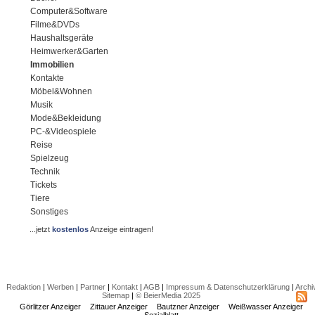
Computer&Software
Filme&DVDs
Haushaltsgeräte
Heimwerker&Garten
Immobilien
Kontakte
Möbel&Wohnen
Musik
Mode&Bekleidung
PC-&Videospiele
Reise
Spielzeug
Technik
Tickets
Tiere
Sonstiges
...jetzt
kostenlos
Anzeige eintragen!
Redaktion
|
Werben
|
Partner
|
Kontakt
|
AGB
|
Impressum & Datenschutzerklärung
|
Archi
Sitemap
|
© BeierMedia 2025
Görlitzer Anzeiger
Zittauer Anzeiger
Bautzner Anzeiger
Weißwasser Anzeiger