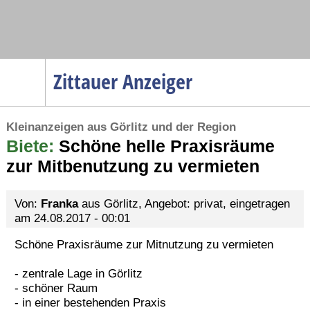
Navigation
Zittauer Anzeiger
Startseite
Kleinanzeigen aus Görlitz und der Region
Menüpunkte
Biete:
Politik
Schöne helle Praxisräume
zur Mitbenutzung zu vermieten
Gesellschaft
Wirtschaft
Von:
Franka
aus Görlitz, Angebot: privat, eingetragen
Service
am 24.08.2017 - 00:01
Verkehr
Schöne Praxisräume zur Mitnutzung zu vermieten
Gesundheit
- zentrale Lage in Görlitz
Kultur
- schöner Raum
- in einer bestehenden Praxis
Sport