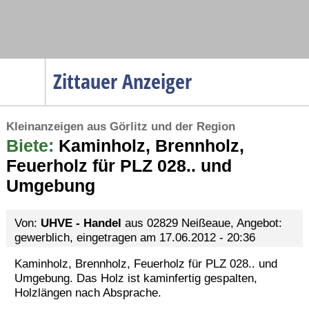
Navigation
Zittauer Anzeiger
Startseite
Kleinanzeigen aus Görlitz und der Region
Menüpunkte
Biete:
Politik
Kaminholz, Brennholz,
Feuerholz für PLZ 028.. und
Gesellschaft
Umgebung
Wirtschaft
Service
Von:
UHVE - Handel
aus 02829 Neißeaue, Angebot:
Verkehr
gewerblich, eingetragen am 17.06.2012 - 20:36
Gesundheit
Kaminholz, Brennholz, Feuerholz für PLZ 028.. und
Umgebung. Das Holz ist kaminfertig gespalten,
Kultur
Holzlängen nach Absprache.
Sport