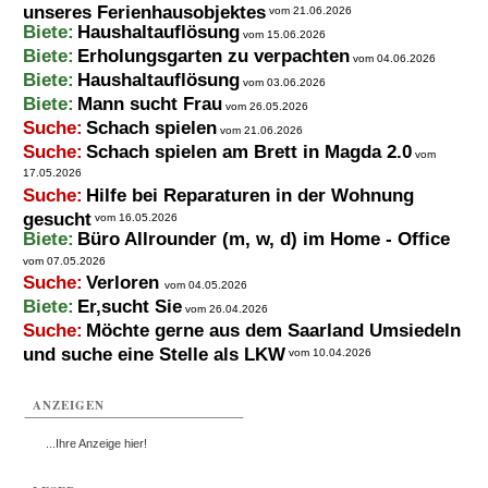
unseres Ferienhausobjektes
vom 21.06.2026
Biete:
Haushaltauflösung
vom 15.06.2026
Biete:
Erholungsgarten zu verpachten
vom 04.06.2026
Biete:
Haushaltauflösung
vom 03.06.2026
Biete:
Mann sucht Frau
vom 26.05.2026
Suche:
Schach spielen
vom 21.06.2026
Suche:
Schach spielen am Brett in Magda 2.0
vom
17.05.2026
Suche:
Hilfe bei Reparaturen in der Wohnung
gesucht
vom 16.05.2026
Biete:
Büro Allrounder (m, w, d) im Home - Office
vom 07.05.2026
Suche:
Verloren
vom 04.05.2026
Biete:
Er,sucht Sie
vom 26.04.2026
Suche:
Möchte gerne aus dem Saarland Umsiedeln
und suche eine Stelle als LKW
vom 10.04.2026
ANZEIGEN
...Ihre Anzeige hier!