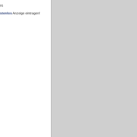
es
stenlos
Anzeige eintragen!