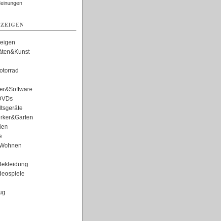
Meinungen
ZEIGEN
zeigen
täten&Kunst
torrad
er&Software
DVDs
tsgeräte
rker&Garten
ien
e
Wohnen
ekleidung
eospiele
ug