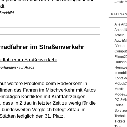
...mehr 
dt.
Stadtbild
KLEINAN
Alle An
Antiqui
Arbeit
Auto&Mo
rradfahrer im Straßenverkehr
Bücher
Comput
Filme&
Haushal
vorhanden - für Autos
Heimwe
Immobil
Kontakt
auf weitere Probleme beim Radverkehr in
Möbel&
Musik
mpfinden das Fahren im Mischverkehr mit Autos
Mode&B
lmäßigen Konflikten mit Kraftfahrzeugen.
PC-&Vid
ass in Zittau in letzter Zeit zu wenig für die
Reise
 bundesweiten Vergleich belegt Zittau im
Spielze
tädten lediglich den 31. Platz.
Technik
Tickets
Tiere