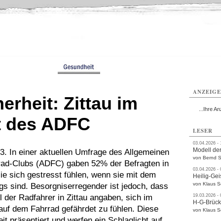
ttau
Zittau
Zittau
Gesundheit
Zittau
Zittau
Sport
Zittau
rvice
Verkehr
Kultur
Termine
ANZEIG
erheit: Zittau im
...Ihre An
t des ADFC
LESER
03.04.2026 -
Modell der
23. In einer aktuellen Umfrage des Allgemeinen
von Bernd S
ad-Clubs (ADFC) gaben 52% der Befragten in
03.04.2026 -
sie sich gestresst fühlen, wenn sie mit dem
Heilig-Gei
von Klaus 
s sind. Besorgniserregender ist jedoch, dass
el der Radfahrer in Zittau angaben, sich im
19.03.2026 -
H-G-Brüc
auf dem Fahrrad gefährdet zu fühlen. Diese
von Klaus 
t präsentiert und werfen ein Schlaglicht auf