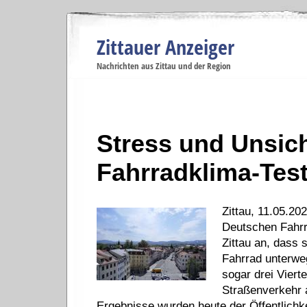
Zittauer Anzeiger
Navigation
Nachrichten aus Zittau und der Region
Menüpunkte
Zittau
Startseite
Zittau
Zittau
Gesellschaft
Zittau
Wirtschaft
Zi
Politik
Se
Stress und Unsich
Fahrradklima-Tes
Zittau, 11.05.20
Deutschen Fahrr
Zittau an, dass 
Fahrrad unterweg
sogar drei Viert
Straßenverkehr 
Ergebnisse wurden heute der Öffentlichkei