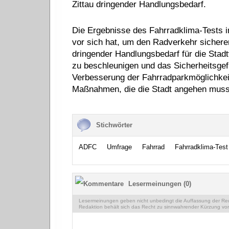
Zittau dringender Handlungsbedarf.
Die Ergebnisse des Fahrradklima-Tests in 
vor sich hat, um den Radverkehr sicherer
dringender Handlungsbedarf für die Sta
zu beschleunigen und das Sicherheitsgef
Verbesserung der Fahrradparkmöglichkeit
Maßnahmen, die die Stadt angehen muss
Stichwörter
ADFC
Umfrage
Fahrrad
Fahrradklima-Test
Lesermeinungen (0)
Lesermeinungen geben nicht unbedingt die Auffassung der Reda
Redaktion behält sich das Recht zu sinnwahrender Kürzung vor