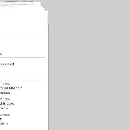
Kostenlos
EN
zeige hier!
 18:21Uhr
 Villa Machnin
onsalla
 09:16Uhr
st-Brücke
Schöne
 09:01Uhr
ke
Schöne