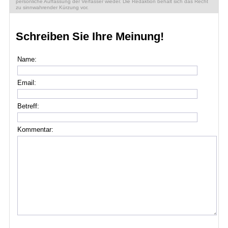
persönliche Auffassung der Verfasser wieder. Die Redaktion behält sich das Recht
zu sinnwahrender Kürzung vor.
Schreiben Sie Ihre Meinung!
Name:
Email:
Betreff:
Kommentar: