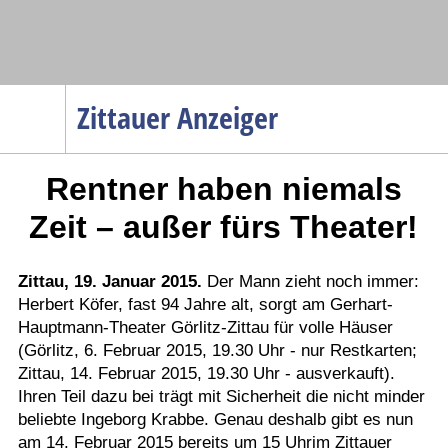
Navigation
Zittauer Anzeiger
Startseite
Rentner haben niemals
Menüpunkte
Politik
Zeit – außer fürs Theater!
Gesellschaft
Wirtschaft
Zittau, 19. Januar 2015.
Der Mann zieht noch immer:
Herbert Köfer, fast 94 Jahre alt, sorgt am Gerhart-
Service
Hauptmann-Theater Görlitz-Zittau für volle Häuser
Verkehr
(Görlitz, 6. Februar 2015, 19.30 Uhr - nur Restkarten;
Zittau, 14. Februar 2015, 19.30 Uhr - ausverkauft).
Gesundheit
Ihren Teil dazu bei trägt mit Sicherheit die nicht minder
Kultur
beliebte Ingeborg Krabbe. Genau deshalb gibt es nun
am 14. Februar 2015 bereits um 15 Uhrim Zittauer
Sport