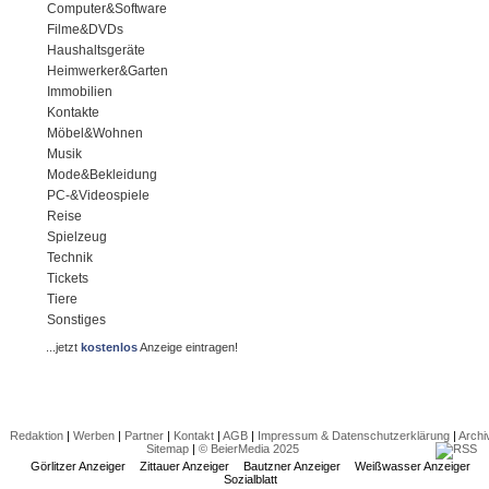
Computer&Software
Filme&DVDs
Haushaltsgeräte
Heimwerker&Garten
Immobilien
Kontakte
Möbel&Wohnen
Musik
Mode&Bekleidung
PC-&Videospiele
Reise
Spielzeug
Technik
Tickets
Tiere
Sonstiges
...jetzt
kostenlos
Anzeige eintragen!
Redaktion
|
Werben
|
Partner
|
Kontakt
|
AGB
|
Impressum & Datenschutzerklärung
|
Archi
Sitemap
|
© BeierMedia 2025
Görlitzer Anzeiger
Zittauer Anzeiger
Bautzner Anzeiger
Weißwasser Anzeiger
Sozialblatt