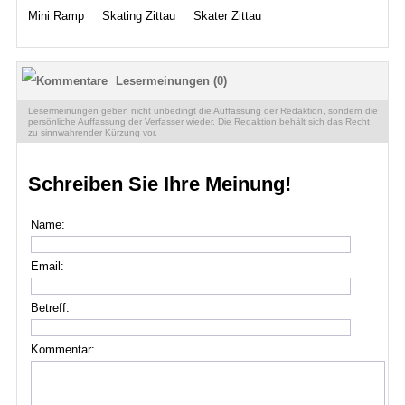
Mini Ramp
Skating Zittau
Skater Zittau
Lesermeinungen (0)
Lesermeinungen geben nicht unbedingt die Auffassung der Redaktion, sondern die
persönliche Auffassung der Verfasser wieder. Die Redaktion behält sich das Recht
zu sinnwahrender Kürzung vor.
Schreiben Sie Ihre Meinung!
Name:
Email:
Betreff:
Kommentar: