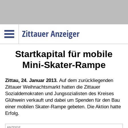
Navigation
Zittauer Anzeiger
Startseite
Startkapital für mobile
Menüpunkte
Politik
Mini-Skater-Rampe
Gesellschaft
Wirtschaft
Zittau, 24. Januar 2013.
Auf dem zurückliegenden
Zittauer Weihnachtsmarkt hatten die Zittauer
Service
Sozialdemokraten und Jungsozialisten des Kreises
Verkehr
Glühwein verkauft und dabei um Spenden für den Bau
einer mobilen Skater-Rampe gebeten. Die Aktion hatte
Gesundheit
Erfolg.
Kultur
Sport
ANZEIGE