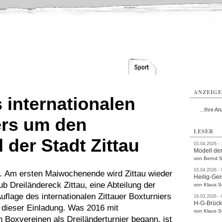
ttau
Zittau
Zittau
Gesundheit
Zittau
Zittau
Sport
Zittau
rvice
Verkehr
Kultur
Termine
ANZEIG
 internationalen
...Ihre An
ers um den
LESER
der Stadt Zittau
03.04.2026 -
Modell der
von Bernd S
03.04.2026 -
.
Am ersten Maiwochenende wird Zittau wieder
Heilig-Gei
ub Dreiländereck Zittau, eine Abteilung der
von Klaus 
Auflage des internationalen Zittauer Boxturniers
19.03.2026 -
H-G-Brüc
n dieser Einladung. Was 2016 mit
von Klaus 
 Boxvereinen als Dreiländerturnier begann, ist