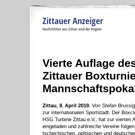
Zittauer Anzeiger
Navigation
Nachrichten aus Zittau und der Region
Menüpunkte
Zittau
Startseite
Zittau
Zittau
Gesellschaft
Zittau
Wirtschaft
Zi
Politik
Se
Vierte Auflage des
Zittauer Boxturni
Mannschaftspokal 
Zittau, 8. April 2019.
Von Stefan Brussig
zur internationalen Sportstadt. Der Boxcl
HSG Turbine Zittau e.V., hat zur vierten 
eingeladen und zahlreiche Vereine folge
tschechischen, polnischen und deutschen