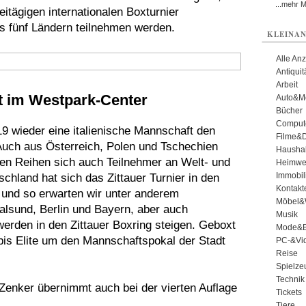
...mehr 
itägigen internationalen Boxturnier
s fünf Ländern teilnehmen werden.
KLEINAN
Alle An
Antiqui
Arbeit
 im Westpark-Center
Auto&Mo
Bücher
Comput
9 wieder eine italienische Mannschaft den
Filme&
Auch aus Österreich, Polen und Tschechien
Haushal
ren Reihen sich auch Teilnehmer an Welt- und
Heimwe
Immobil
chland hat sich das Zittauer Turnier in den
Kontakt
t und so erwarten wir unter anderem
Möbel&
lsund, Berlin und Bayern, aber auch
Musik
rden in den Zittauer Boxring steigen. Geboxt
Mode&B
 bis Elite um den Mannschaftspokal der Stadt
PC-&Vid
Reise
Spielze
Technik
enker übernimmt auch bei der vierten Auflage
Tickets
Tiere