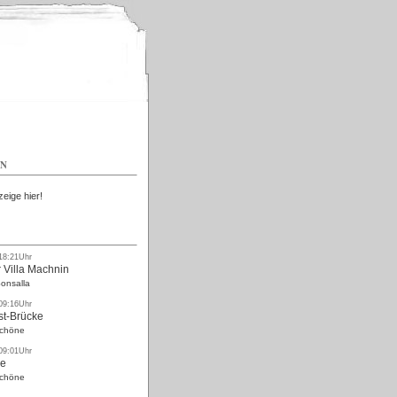
Kostenlos
EN
zeige hier!
 18:21Uhr
 Villa Machnin
onsalla
 09:16Uhr
st-Brücke
Schöne
 09:01Uhr
ke
Schöne