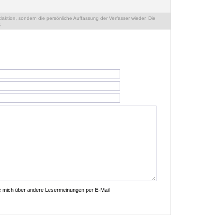
ktion, sondern die persönliche Auffassung der Verfasser wieder. Die
.
ie mich über andere Lesermeinungen per E-Mail