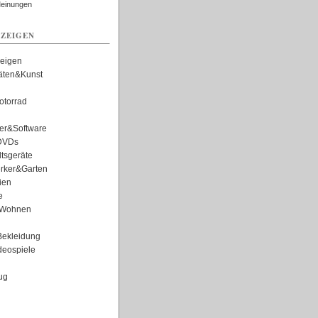
Meinungen
ZEIGEN
zeigen
täten&Kunst
torrad
er&Software
DVDs
tsgeräte
rker&Garten
ien
e
Wohnen
ekleidung
eospiele
ug