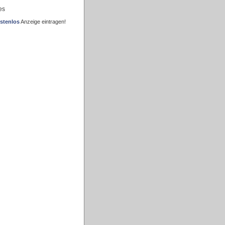
es
stenlos
Anzeige eintragen!