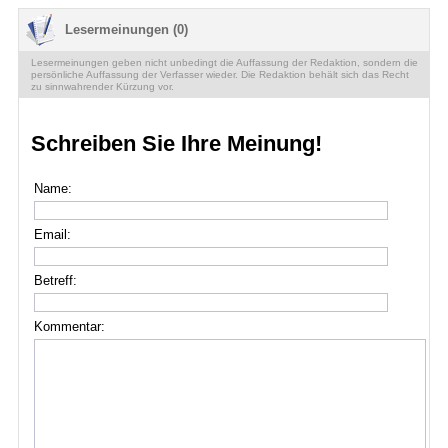
Lesermeinungen (0)
Lesermeinungen geben nicht unbedingt die Auffassung der Redaktion, sondern die
persönliche Auffassung der Verfasser wieder. Die Redaktion behält sich das Recht
zu sinnwahrender Kürzung vor.
Schreiben Sie Ihre Meinung!
Name:
Email:
Betreff:
Kommentar: