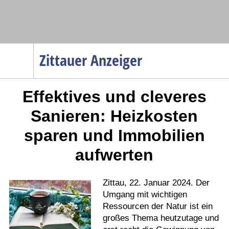
Navigation
Zittauer Anzeiger
Startseite
Effektives und cleveres
Menüpunkte
Politik
Sanieren: Heizkosten
Gesellschaft
sparen und Immobilien
Wirtschaft
aufwerten
Service
Verkehr
Zittau, 22. Januar 2024. Der
Gesundheit
Umgang mit wichtigen
Ressourcen der Natur ist ein
Kultur
großes Thema heutzutage und
Sport