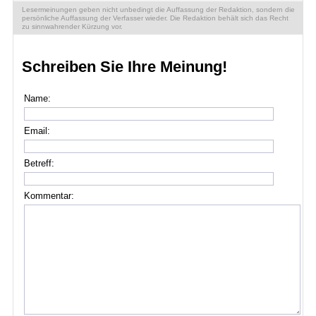
Lesermeinungen geben nicht unbedingt die Auffassung der Redaktion, sondern die
persönliche Auffassung der Verfasser wieder. Die Redaktion behält sich das Recht
zu sinnwahrender Kürzung vor.
Schreiben Sie Ihre Meinung!
Name:
Email:
Betreff:
Kommentar: