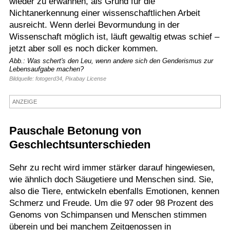
wieder zu erwähnen, als Grund für die
Nichtanerkennung einer wissenschaftlichen Arbeit
Termine
ausreicht. Wenn derlei Bevormundung in der
Kostenlos
Wissenschaft möglich ist, läuft gewaltig etwas schief –
jetzt aber soll es noch dicker kommen.
Abb.: Was schert's den Leu, wenn andere sich den Genderismus zur
Lebensaufgabe machen?
Bildquelle: fotogerd34, Pixabay License
ANZEIGE
Pauschale Betonung von
Geschlechtsunterschieden
Sehr zu recht wird immer stärker darauf hingewiesen,
wie ähnlich doch Säugetiere und Menschen sind. Sie,
also die Tiere, entwickeln ebenfalls Emotionen, kennen
Schmerz und Freude. Um die 97 oder 98 Prozent des
Genoms von Schimpansen und Menschen stimmen
überein und bei manchem Zeitgenossen in