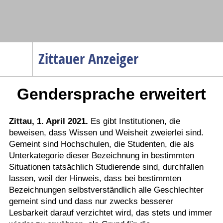
Navigation
Zittauer Anzeiger
Startseite
Gendersprache erweitert
Menüpunkte
Politik
Gesellschaft
Zittau, 1. April 2021.
Es gibt Institutionen, die
beweisen, dass Wissen und Weisheit zweierlei sind.
Wirtschaft
Gemeint sind Hochschulen, die Studenten, die als
Service
Unterkategorie dieser Bezeichnung in bestimmten
Situationen tatsächlich Studierende sind, durchfallen
Verkehr
lassen, weil der Hinweis, dass bei bestimmten
Gesundheit
Bezeichnungen selbstverständlich alle Geschlechter
gemeint sind und dass nur zwecks besserer
Kultur
Lesbarkeit darauf verzichtet wird, das stets und immer
Sport