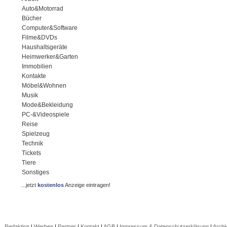
Auto&Motorrad
Bücher
Computer&Software
Filme&DVDs
Haushaltsgeräte
Heimwerker&Garten
Immobilien
Kontakte
Möbel&Wohnen
Musik
Mode&Bekleidung
PC-&Videospiele
Reise
Spielzeug
Technik
Tickets
Tiere
Sonstiges
...jetzt
kostenlos
Anzeige eintragen!
Redaktion
|
Werben
|
Partner
|
Kontakt
|
AGB
|
Impressum & Datenschutzerklärung
|
Archi