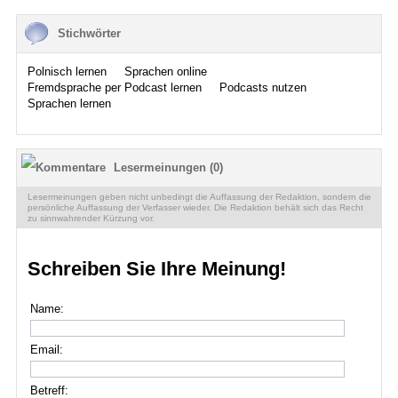
Stichwörter
Polnisch lernen
Sprachen online
Fremdsprache per Podcast lernen
Podcasts nutzen
Sprachen lernen
Lesermeinungen (0)
Lesermeinungen geben nicht unbedingt die Auffassung der Redaktion, sondern die
persönliche Auffassung der Verfasser wieder. Die Redaktion behält sich das Recht
zu sinnwahrender Kürzung vor.
Schreiben Sie Ihre Meinung!
Name:
Email:
Betreff: