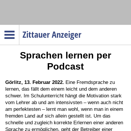
Navigation
Zittauer Anzeiger
Startseite
Sprachen lernen per
Menüpunkte
Politik
Podcast
Gesellschaft
Wirtschaft
Görlitz, 13. Februar 2022.
Eine Fremdsprache zu
lernen, das fällt dem einem leicht und dem anderen
Service
schwer. Im Schulunterricht hängt die Motivation stark
Verkehr
vom Lehrer ab und am intensivsten – wenn auch nicht
am perfektesten – lernt man wohl, wenn man in einem
Gesundheit
fremden Land auf sich allein gestellt ist. Um das
Kultur
schnelle und zugleich korrekte Erlernen einer anderen
Sprache zu ermöglichen, geht der Betreiber einer
Sport