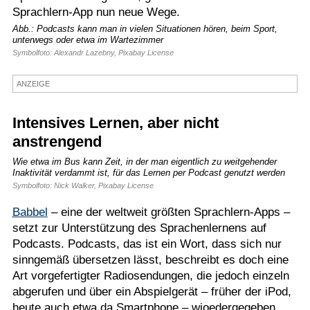
Sprachlern-App nun neue Wege.
Termine
Abb.: Podcasts kann man in vielen Situationen hören, beim Sport,
unterwegs oder etwa im Wartezimmer
Kostenlos
Symbolfoto: Alexandr Lazebny, Pixabay License
ANZEIGE
Intensives Lernen, aber nicht
anstrengend
Wie etwa im Bus kann Zeit, in der man eigentlich zu weitgehender
Inaktivität verdammt ist, für das Lernen per Podcast genutzt werden
Symbolfoto: Nick Walker, Pixabay License
Babbel
– eine der weltweit größten Sprachlern-Apps –
setzt zur Unterstützung des Sprachenlernens auf
Podcasts. Podcasts, das ist ein Wort, dass sich nur
sinngemäß übersetzen lässt, beschreibt es doch eine
Art vorgefertigter Radiosendungen, die jedoch einzeln
abgerufen und über ein Abspielgerät – früher der iPod,
heute auch etwa da Smartphone – wioedergegeben