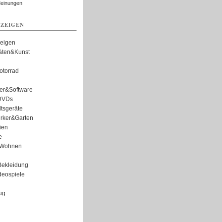
Meinungen
ZEIGEN
zeigen
täten&Kunst
torrad
er&Software
DVDs
tsgeräte
rker&Garten
ien
e
Wohnen
ekleidung
eospiele
ug