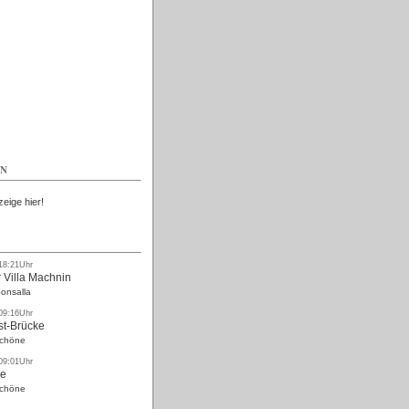
Kostenlos
EN
zeige hier!
 18:21Uhr
 Villa Machnin
onsalla
 09:16Uhr
st-Brücke
Schöne
 09:01Uhr
ke
Schöne