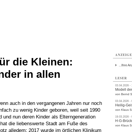
ttau
Zittau
Zittau
Gesundheit
Zittau
Zittau
Sport
Zittau
rvice
Verkehr
Kultur
Termine
ANZEIG
ür die Kleinen:
...Ihre An
der in allen
LESER
03.04.2026 -
Modell der
von Bernd S
03.04.2026 -
wenn auch in den vergangenen Jahren nur noch
Heilig-Gei
nfach zu wenig Kinder geboren, weil seit 1990
von Klaus 
 und nun deren Kinder als Elterngeneration
19.03.2026 -
H-G-Brüc
 hat die liebenswerte Stadt am Fuße des
von Klaus 
rotz alledem: 2017 wurde im örtlichen Klinikum