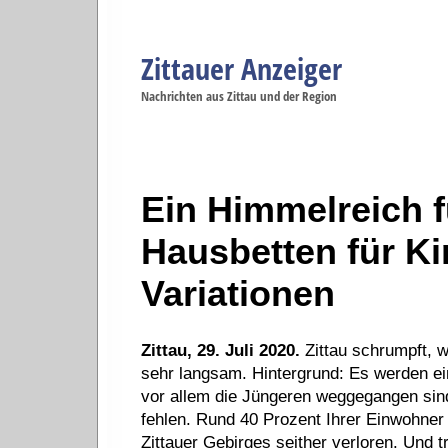
Zittauer Anzeiger
Navigation
Nachrichten aus Zittau und der Region
Menüpunkte
Zittau
Startseite
Zittau
Zittau
Gesellschaft
Zittau
Wirtschaft
Zi
Politik
Se
Ein Himmelreich f
Hausbetten für Kin
Variationen
Zittau, 29. Juli 2020.
Zittau schrumpft, 
sehr langsam. Hintergrund: Es werden ei
vor allem die Jüngeren weggegangen sind
fehlen. Rund 40 Prozent Ihrer Einwohner
Zittauer Gebirges seither verloren. Und t