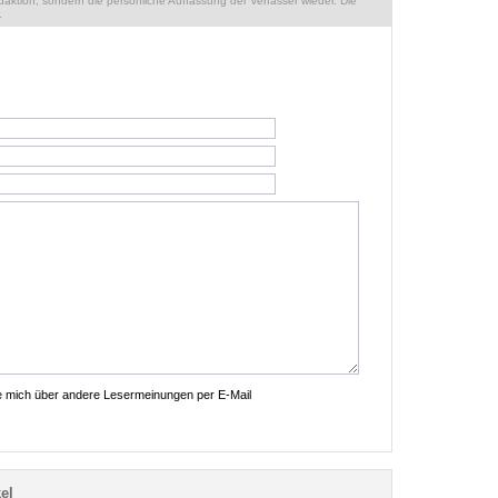
ktion, sondern die persönliche Auffassung der Verfasser wieder. Die
.
ie mich über andere Lesermeinungen per E-Mail
el