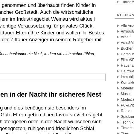
...mehr 
b genommen und überhaupt finden Kinder in
ncher Großstadt. Auch die wirtschaftliche
KLEINAN
lem im Industriegebiet Weinau wird aktuell
 wichtige Voraussetzung für privates Glück,
Alle An
Antiqui
ittauer Eltern ihre Kinder und wollen ihr Bestes.
Arbeit
at der Zittauer Anzeiger in seinem Ratgeber mit
Auto&Mo
Bücher
nschenkinder ein Nest, in dem sie sich sicher fühlen,
Comput
Filme&
Haushal
Heimwe
Immobil
Kontakt
Möbel&
 in der Nacht ihr sicheres Nest
Musik
Mode&B
PC-&Vid
g und dies benötigen sie besonders im
Reise
 Gute Eltern geben ihnen favon so viel es geht
Spielze
lafengehen oder in der Nacht wünschen sich
Technik
gesegneten, ruhigen und friedlichen Schlaf
Tickets
Tiere