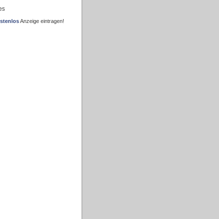
es
stenlos
Anzeige eintragen!