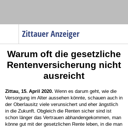
Navigation
Zittauer Anzeiger
Startseite
Warum oft die gesetzliche
Menüpunkte
Politik
Rentenversicherung nicht
Gesellschaft
ausreicht
Wirtschaft
Service
Zittau, 15. April 2020.
Wenn es darum geht, wie die
Versorgung im Alter aussehen könnte, schauen auch in
Verkehr
der Oberlausitz viele verunsichert und eher ängstlich
Gesundheit
in die Zukunft. Obgleich die Renten sicher sind ist
Kultur
schon länger das Vertrauen abhandengekommen, man
könne gut mit der gesetzlichen Rente leben, in die man
Sport