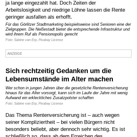
ja lange eingezahlt hat. Doch Zeiten der
Termine
Arbeitslosigkeit und niedrige Löhne lassen die Rente
geringer ausfallen als erhofft.
Kostenlos
Für das Görlitzer Stadtmarketing beispielsweise sind Senioren eine der
Zielgruppen. Die Neißestadt bietet die entsprechende Infrastruktur und
wird ihrem Ruf als Pensionopolis gerecht
Foto: Sabine van Erp, Pixabay License
ANZEIGE
Sich rechtzeitig Gedanken um die
Lebensumstände im Alter machen
Wer schon in jungen Jahren über die gesetzliche Rentenversicherung
hinaus für das Alter vorsorgt, kann sich im Laufe der Jahre mit wenig
Aufwand ein erkleckliches Zusatzpolster schaffen
Foto: Sabine van Erp, Pixabay License
Das Thema Rentenversicherung ist – auch wegen
seiner Kompliziertheit – bei vielen Bürgern nicht
besonders beliebt, aber dennoch sehr wichtig. Es ist
schließlich so, dass ab dem Erreichen des