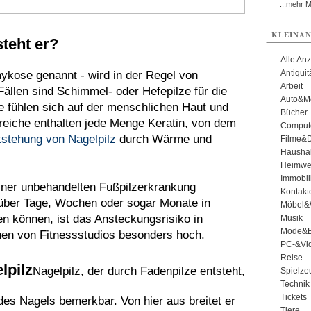
...mehr 
KLEINAN
steht er?
Alle An
Antiqui
kose genannt - wird in der Regel von
Arbeit
Fällen sind Schimmel- oder Hefepilze für die
Auto&Mo
e fühlen sich auf der menschlichen Haut und
Bücher
reiche enthalten jede Menge Keratin, von dem
Comput
tstehung von Nagelpilz
durch Wärme und
Filme&
Haushal
Heimwe
Immobil
iner unbehandelten Fußpilzerkrankung
Kontakt
 über Tage, Wochen oder sogar Monate in
Möbel&
en können, ist das Ansteckungsrisiko in
Musik
Mode&B
n von Fitnessstudios besonders hoch.
PC-&Vid
Reise
lpilz
Nagelpilz, der durch Fadenpilze entsteht,
Spielze
Technik
Tickets
s Nagels bemerkbar. Von hier aus breitet er
Tiere