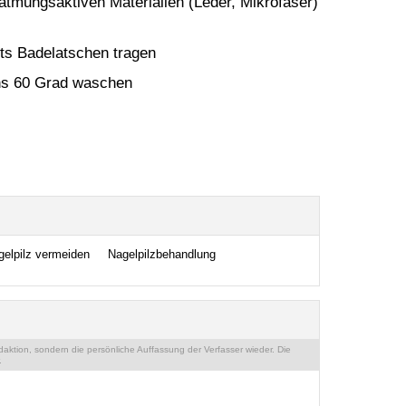
tmungsaktiven Materialien (Leder, Mikrofaser)
ts Badelatschen tragen
ns 60 Grad waschen
elpilz vermeiden
Nagelpilzbehandlung
ktion, sondern die persönliche Auffassung der Verfasser wieder. Die
.