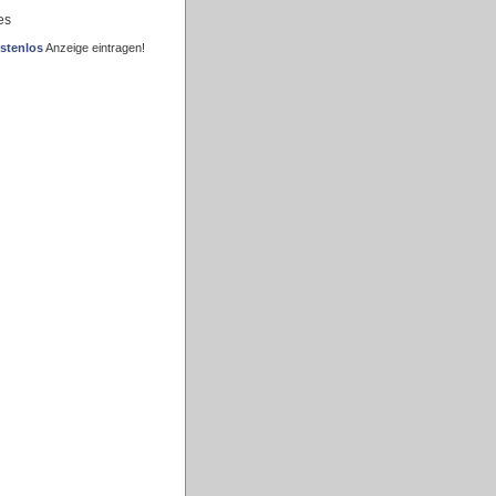
es
stenlos
Anzeige eintragen!