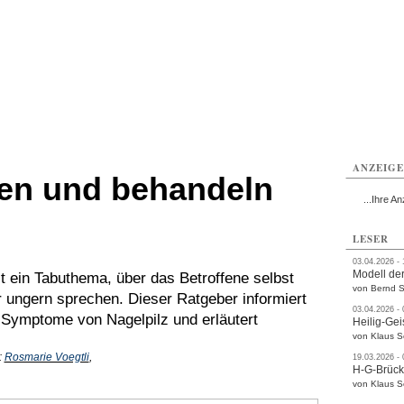
ttau
Zittau
Zittau
Gesundheit
Zittau
Zittau
Sport
Zittau
rvice
Verkehr
Kultur
Termine
ANZEIG
nen und behandeln
...Ihre An
LESER
03.04.2026 -
Modell der
t ein Tabuthema, über das Betroffene selbst
von Bernd S
 ungern sprechen. Dieser Ratgeber informiert
03.04.2026 -
 Symptome von Nagelpilz und erläutert
Heilig-Gei
von Klaus 
:
Rosmarie Voegtli
,
19.03.2026 -
H-G-Brüc
von Klaus 