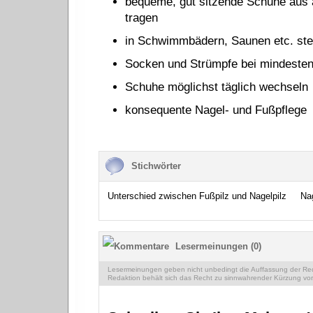
bequeme, gut sitzende Schuhe aus a
tragen
in Schwimmbädern, Saunen etc. ste
Socken und Strümpfe bei mindeste
Schuhe möglichst täglich wechseln
konsequente Nagel- und Fußpflege
Stichwörter
Unterschied zwischen Fußpilz und Nagelpilz
Nag
Lesermeinungen (0)
Lesermeinungen geben nicht unbedingt die Auffassung der Reda
Redaktion behält sich das Recht zu sinnwahrender Kürzung vor