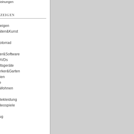
Meinungen
ZEIGEN
zeigen
täten&Kunst
torrad
er&Software
DVDs
tsgeräte
rker&Garten
ien
e
Wohnen
ekleidung
eospiele
ug