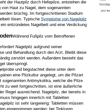
ht der Hautpilz durch Hefepilze, entstehen die
Sonstig
 von Haut zu Nagel, dem sogenannten
...jetzt
ko
werden brüchig. Im fortgeschrittenen Stadium
elbett lösen. Typische
Symptome von Nagelpilz
 ein entzündetes Nagelbett und eine Verdickung
oden
Während Fußpilz vom Betroffenen
rfordert Nagelpilz aufgrund seiner
se und Behandlung durch den Arzt. Bleibt diese
ständig zerstört werden. Außerdem besteht das
gel überspringt.
elprobe und begutachtet diese unter dem
änen eine Pilzkultur angelegt, um die Pilzart
t sogenannten Antimykotika, welche die Pilze
ht zu weit fortgeschritten, ist eine äußerliche
er Regel ausreichend. Nagelpilz, der bereits in
 muss hingegen innerlich mit Tabletten
gelpilz ist sehr langwierig: Tabletten müssen
aten eingenommen werden; bei Tinkturen