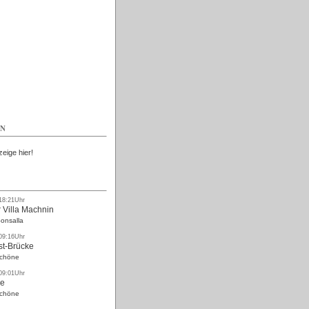
Kostenlos
EN
zeige hier!
 18:21Uhr
 Villa Machnin
onsalla
 09:16Uhr
st-Brücke
Schöne
 09:01Uhr
ke
Schöne