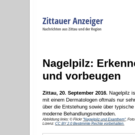
Zittauer Anzeiger
Navigation
Nachrichten aus Zittau und der Region
Menüpunkte
Zittau
Startseite
Zittau
Zittau
Gesellschaft
Zittau
Wirtschaft
Zi
Politik
Se
Nagelpilz: Erken
und vorbeugen
Zittau, 20. September 2016.
Nagelpilz is
mit einem Dermatologen oftmals nur sehr
über die Entstehung sowie über typische
moderne Behandlungsmethoden.
Abbildung links: © Flickr
"Nagelpilz und Exanthem"
, Foto
Lizenz:
CC BY 2.0 Bestimmte Rechte vorbehalten.