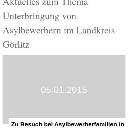
Aktuelles zum Thema
Termine
Unterbringung von
Kostenlos
Asylbewerbern im Landkreis
Görlitz
05.01.2015
Zu Besuch bei Asylbewerberfamilien in