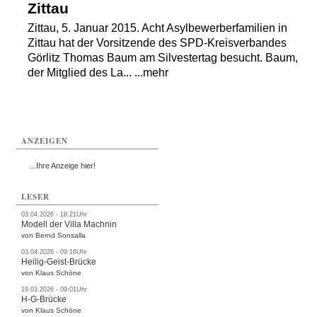
Zittau
Zittau, 5. Januar 2015. Acht Asylbewerberfamilien in
Zittau hat der Vorsitzende des SPD-Kreisverbandes
Görlitz Thomas Baum am Silvestertag besucht. Baum,
der Mitglied des La... ...mehr
ANZEIGEN
...Ihre Anzeige hier!
LESER
03.04.2026 - 18:21Uhr
Modell der Villa Machnin
von Bernd Sonsalla
03.04.2026 - 09:16Uhr
Heilig-Geist-Brücke
von Klaus Schöne
19.03.2026 - 09:01Uhr
H-G-Brücke
von Klaus Schöne