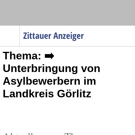
Navigation
Zittauer Anzeiger
Startseite
Thema: ➡️
Menüpunkte
Politik
Unterbringung von
Gesellschaft
Asylbewerbern im
Wirtschaft
Landkreis Görlitz
Service
Verkehr
Gesundheit
Kultur
Sport